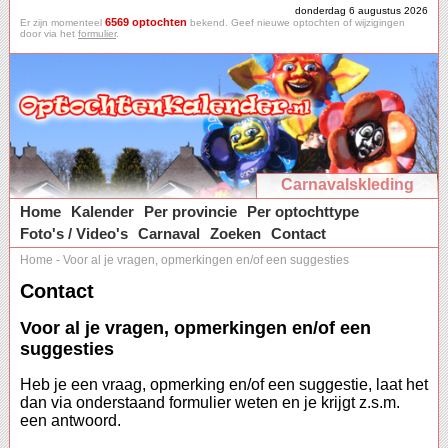
donderdag 6 augustus 2026
6569 optochten
Er zijn momenteel
bekend. Geef nieuwe optochten of wijzigingen
door via het
formulier
.
Carnavalskleding
Home
Kalender
Per provincie
Per optochttype
Foto's / Video's
Carnaval
Zoeken
Contact
Home
-
Voor al je vragen, opmerkingen en/of een suggesties
Contact
Voor al je vragen, opmerkingen en/of een
suggesties
Heb je een vraag, opmerking en/of een suggestie, laat het
dan via onderstaand formulier weten en je krijgt z.s.m.
een antwoord.