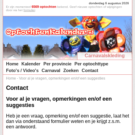
donderdag 6 augustus 2026
6569 optochten
Er zijn momenteel
bekend. Geef nieuwe optochten of wijzigingen
door via het
formulier
.
Carnavalskleding
Home
Kalender
Per provincie
Per optochttype
Foto's / Video's
Carnaval
Zoeken
Contact
Home
-
Voor al je vragen, opmerkingen en/of een suggesties
Contact
Voor al je vragen, opmerkingen en/of een
suggesties
Heb je een vraag, opmerking en/of een suggestie, laat het
dan via onderstaand formulier weten en je krijgt z.s.m.
een antwoord.