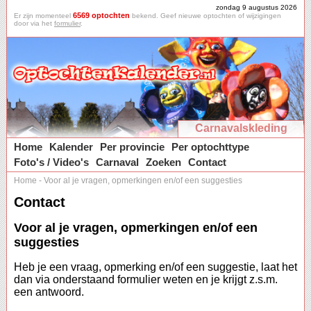
zondag 9 augustus 2026
6569 optochten
Er zijn momenteel
bekend. Geef nieuwe optochten of wijzigingen
door via het
formulier
.
Carnavalskleding
Home
Kalender
Per provincie
Per optochttype
Foto's / Video's
Carnaval
Zoeken
Contact
Home
-
Voor al je vragen, opmerkingen en/of een suggesties
Contact
Voor al je vragen, opmerkingen en/of een
suggesties
Heb je een vraag, opmerking en/of een suggestie, laat het
dan via onderstaand formulier weten en je krijgt z.s.m.
een antwoord.