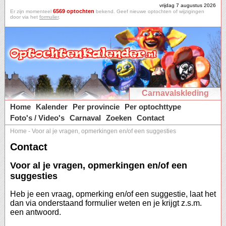
vrijdag 7 augustus 2026
6569 optochten
Er zijn momenteel
bekend. Geef nieuwe optochten of wijzigingen
door via het
formulier
.
Carnavalskleding
Home
Kalender
Per provincie
Per optochttype
Foto's / Video's
Carnaval
Zoeken
Contact
Home
-
Voor al je vragen, opmerkingen en/of een suggesties
Contact
Voor al je vragen, opmerkingen en/of een
suggesties
Heb je een vraag, opmerking en/of een suggestie, laat het
dan via onderstaand formulier weten en je krijgt z.s.m.
een antwoord.