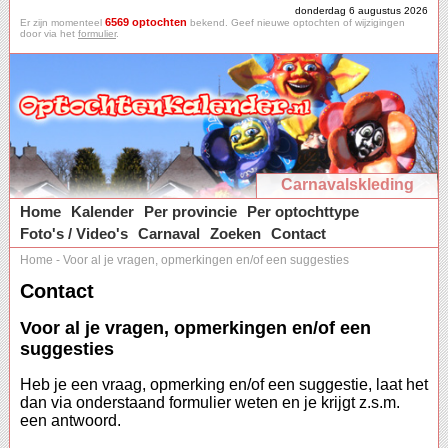
donderdag 6 augustus 2026
6569 optochten
Er zijn momenteel
bekend. Geef nieuwe optochten of wijzigingen
door via het
formulier
.
Carnavalskleding
Home
Kalender
Per provincie
Per optochttype
Foto's / Video's
Carnaval
Zoeken
Contact
Home
-
Voor al je vragen, opmerkingen en/of een suggesties
Contact
Voor al je vragen, opmerkingen en/of een
suggesties
Heb je een vraag, opmerking en/of een suggestie, laat het
dan via onderstaand formulier weten en je krijgt z.s.m.
een antwoord.