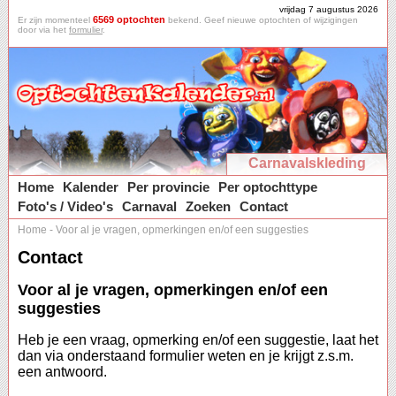
vrijdag 7 augustus 2026
6569 optochten
Er zijn momenteel
bekend. Geef nieuwe optochten of wijzigingen
door via het
formulier
.
Carnavalskleding
Home
Kalender
Per provincie
Per optochttype
Foto's / Video's
Carnaval
Zoeken
Contact
Home
-
Voor al je vragen, opmerkingen en/of een suggesties
Contact
Voor al je vragen, opmerkingen en/of een
suggesties
Heb je een vraag, opmerking en/of een suggestie, laat het
dan via onderstaand formulier weten en je krijgt z.s.m.
een antwoord.