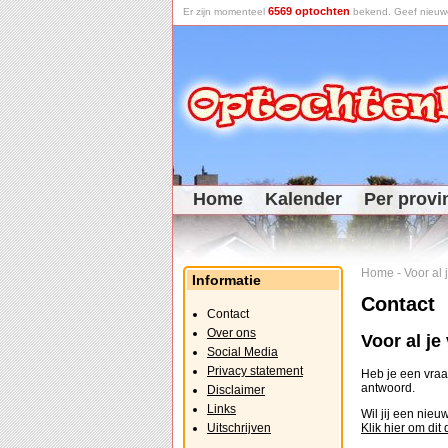
6569 optochten
Er zijn momenteel
bekend. Geef nieuwe 
Home
Kalender
Per provi
Home
-
Voor al
Informatie
Contact
Contact
Over ons
Voor al j
Social Media
Privacy statement
Heb je een vraag
antwoord.
Disclaimer
Links
Wil jij een nie
Uitschrijven
Klik hier om dit