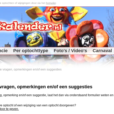
optochten of wijzigingen door via het
formulier
.
ncie
Per optochttype
Foto's / Video's
Carnaval
 je vragen, opmerkingen en/of een suggesties
e vragen, opmerkingen en/of een suggesties
, opmerking en/of een suggestie, laat het dan via onderstaand formulier weten en j
uwe optocht of een wijziging van een optocht doorgeven?
 door te geven.