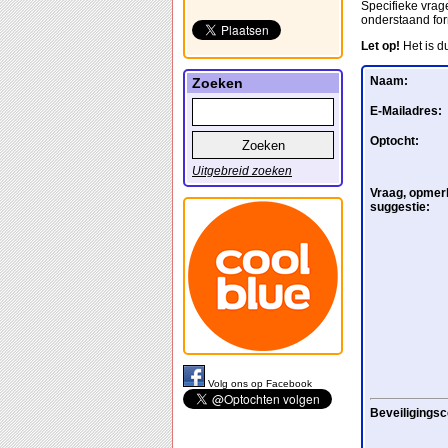
Specifieke vrage
onderstaand for
Let op!
Het is d
Naam:
Zoeken
E-Mailadres:
Optocht:
Uitgebreid zoeken
Vraag, opmerk
suggestie:
Volg ons op Facebook
Beveiligingsc