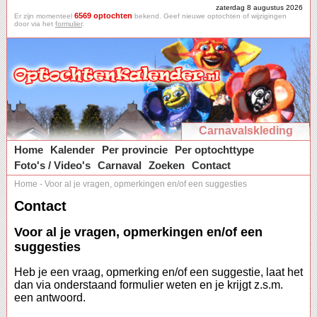
zaterdag 8 augustus 2026
6569 optochten
Er zijn momenteel
bekend. Geef nieuwe optochten of wijzigingen
door via het
formulier
.
Carnavalskleding
Home
Kalender
Per provincie
Per optochttype
Foto's / Video's
Carnaval
Zoeken
Contact
Home
-
Voor al je vragen, opmerkingen en/of een suggesties
Contact
Voor al je vragen, opmerkingen en/of een
suggesties
Heb je een vraag, opmerking en/of een suggestie, laat het
dan via onderstaand formulier weten en je krijgt z.s.m.
een antwoord.