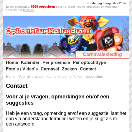
donderdag 6 augustus 2026
6569 optochten
Er zijn momenteel
bekend. Geef nieuwe optochten of wijzigingen
door via het
formulier
.
Carnavalskleding
Home
Kalender
Per provincie
Per optochttype
Foto's / Video's
Carnaval
Zoeken
Contact
Home
-
Voor al je vragen, opmerkingen en/of een suggesties
Contact
Voor al je vragen, opmerkingen en/of een
suggesties
Heb je een vraag, opmerking en/of een suggestie, laat het
dan via onderstaand formulier weten en je krijgt z.s.m.
een antwoord.