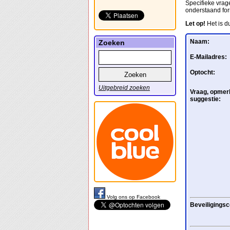
Specifieke vrage
onderstaand for
Let op!
Het is d
Naam:
Zoeken
E-Mailadres:
Optocht:
Uitgebreid zoeken
Vraag, opmerk
suggestie:
Volg ons op Facebook
Beveiligingsc