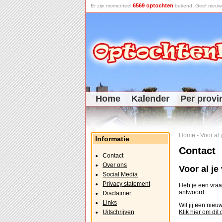
6569 optochten
Er zijn momenteel
bekend. Geef nieuwe 
Home
Kalender
Per provi
Home
-
Voor al
Informatie
Contact
Contact
Over ons
Voor al j
Social Media
Privacy statement
Heb je een vraag
antwoord.
Disclaimer
Links
Wil jij een nie
Uitschrijven
Klik hier om dit