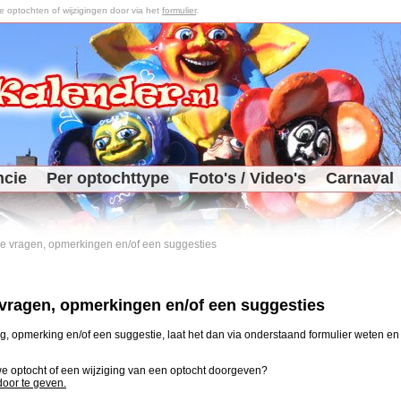
optochten of wijzigingen door via het
formulier
.
ncie
Per optochttype
Foto's / Video's
Carnaval
 je vragen, opmerkingen en/of een suggesties
e vragen, opmerkingen en/of een suggesties
, opmerking en/of een suggestie, laat het dan via onderstaand formulier weten en j
uwe optocht of een wijziging van een optocht doorgeven?
 door te geven.