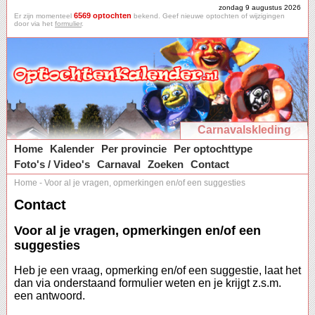
zondag 9 augustus 2026
6569 optochten
Er zijn momenteel
bekend. Geef nieuwe optochten of wijzigingen
door via het
formulier
.
Carnavalskleding
Home
Kalender
Per provincie
Per optochttype
Foto's / Video's
Carnaval
Zoeken
Contact
Home
-
Voor al je vragen, opmerkingen en/of een suggesties
Contact
Voor al je vragen, opmerkingen en/of een
suggesties
Heb je een vraag, opmerking en/of een suggestie, laat het
dan via onderstaand formulier weten en je krijgt z.s.m.
een antwoord.