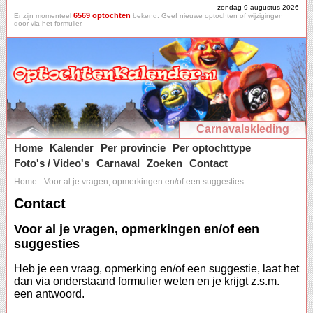
zondag 9 augustus 2026
6569 optochten
Er zijn momenteel
bekend. Geef nieuwe optochten of wijzigingen
door via het
formulier
.
Carnavalskleding
Home
Kalender
Per provincie
Per optochttype
Foto's / Video's
Carnaval
Zoeken
Contact
Home
-
Voor al je vragen, opmerkingen en/of een suggesties
Contact
Voor al je vragen, opmerkingen en/of een
suggesties
Heb je een vraag, opmerking en/of een suggestie, laat het
dan via onderstaand formulier weten en je krijgt z.s.m.
een antwoord.