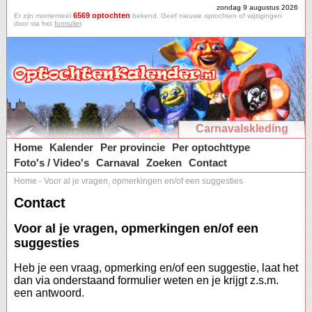
zondag 9 augustus 2026
6569 optochten
Er zijn momenteel
bekend. Geef nieuwe optochten of wijzigingen
door via het
formulier
.
Carnavalskleding
Home
Kalender
Per provincie
Per optochttype
Foto's / Video's
Carnaval
Zoeken
Contact
Home
-
Voor al je vragen, opmerkingen en/of een suggesties
Contact
Voor al je vragen, opmerkingen en/of een
suggesties
Heb je een vraag, opmerking en/of een suggestie, laat het
dan via onderstaand formulier weten en je krijgt z.s.m.
een antwoord.