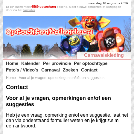
maandag 10 augustus 2026
6569 optochten
Er zijn momenteel
bekend. Geef nieuwe optochten of wijzigingen
door via het
formulier
.
Carnavalskleding
Home
Kalender
Per provincie
Per optochttype
Foto's / Video's
Carnaval
Zoeken
Contact
Home
-
Voor al je vragen, opmerkingen en/of een suggesties
Contact
Voor al je vragen, opmerkingen en/of een
suggesties
Heb je een vraag, opmerking en/of een suggestie, laat het
dan via onderstaand formulier weten en je krijgt z.s.m.
een antwoord.