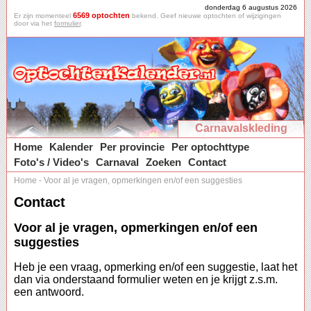
donderdag 6 augustus 2026
6569 optochten
Er zijn momenteel
bekend. Geef nieuwe optochten of wijzigingen
door via het
formulier
.
Carnavalskleding
Home
Kalender
Per provincie
Per optochttype
Foto's / Video's
Carnaval
Zoeken
Contact
Home
-
Voor al je vragen, opmerkingen en/of een suggesties
Contact
Voor al je vragen, opmerkingen en/of een
suggesties
Heb je een vraag, opmerking en/of een suggestie, laat het
dan via onderstaand formulier weten en je krijgt z.s.m.
een antwoord.