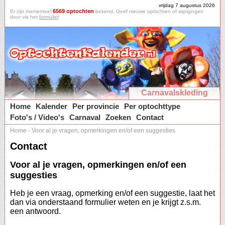
vrijdag 7 augustus 2026
6569 optochten
Er zijn momenteel
bekend. Geef nieuwe optochten of wijzigingen
door via het
formulier
.
Carnavalskleding
Home
Kalender
Per provincie
Per optochttype
Foto's / Video's
Carnaval
Zoeken
Contact
Home
-
Voor al je vragen, opmerkingen en/of een suggesties
Contact
Voor al je vragen, opmerkingen en/of een
suggesties
Heb je een vraag, opmerking en/of een suggestie, laat het
dan via onderstaand formulier weten en je krijgt z.s.m.
een antwoord.