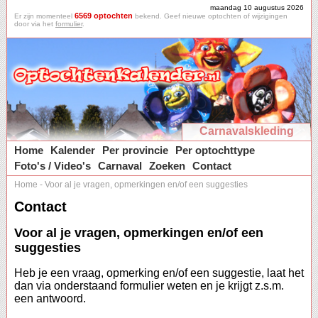
maandag 10 augustus 2026
6569 optochten
Er zijn momenteel
bekend. Geef nieuwe optochten of wijzigingen
door via het
formulier
.
Carnavalskleding
Home
Kalender
Per provincie
Per optochttype
Foto's / Video's
Carnaval
Zoeken
Contact
Home
-
Voor al je vragen, opmerkingen en/of een suggesties
Contact
Voor al je vragen, opmerkingen en/of een
suggesties
Heb je een vraag, opmerking en/of een suggestie, laat het
dan via onderstaand formulier weten en je krijgt z.s.m.
een antwoord.