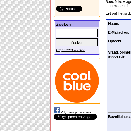
Specifieke vrage
onderstaand for
Let op!
Het is d
Naam:
Zoeken
E-Mailadres:
Optocht:
Uitgebreid zoeken
Vraag, opmerk
suggestie:
Volg ons op Facebook
Beveiligingsc