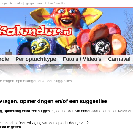
optochten of wijzigingen door via het
formulier
.
ncie
Per optochttype
Foto's / Video's
Carnaval
 je vragen, opmerkingen en/of een suggesties
e vragen, opmerkingen en/of een suggesties
, opmerking en/of een suggestie, laat het dan via onderstaand formulier weten en j
uwe optocht of een wijziging van een optocht doorgeven?
 door te geven.