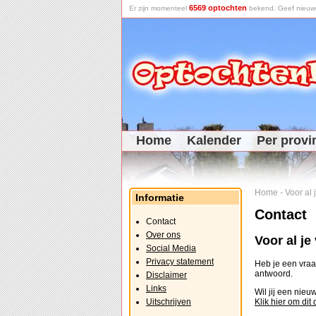
6569 optochten
Er zijn momenteel
bekend. Geef nieuwe 
Home
Kalender
Per provi
Home
-
Voor al
Informatie
Contact
Contact
Over ons
Voor al j
Social Media
Privacy statement
Heb je een vraag
antwoord.
Disclaimer
Links
Wil jij een nie
Uitschrijven
Klik hier om dit