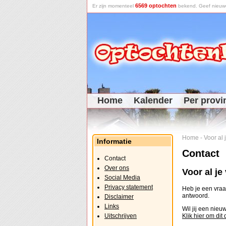
6569 optochten
Er zijn momenteel
bekend. Geef nieuwe 
Home
Kalender
Per provi
Home
-
Voor al
Informatie
Contact
Contact
Over ons
Voor al j
Social Media
Privacy statement
Heb je een vraag
antwoord.
Disclaimer
Links
Wil jij een nie
Uitschrijven
Klik hier om dit