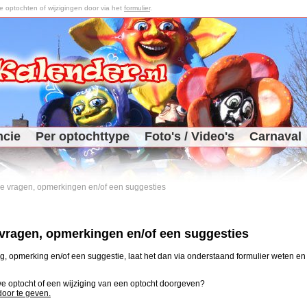
optochten of wijzigingen door via het
formulier
.
ncie
Per optochttype
Foto's / Video's
Carnaval
 je vragen, opmerkingen en/of een suggesties
e vragen, opmerkingen en/of een suggesties
, opmerking en/of een suggestie, laat het dan via onderstaand formulier weten en j
uwe optocht of een wijziging van een optocht doorgeven?
 door te geven.