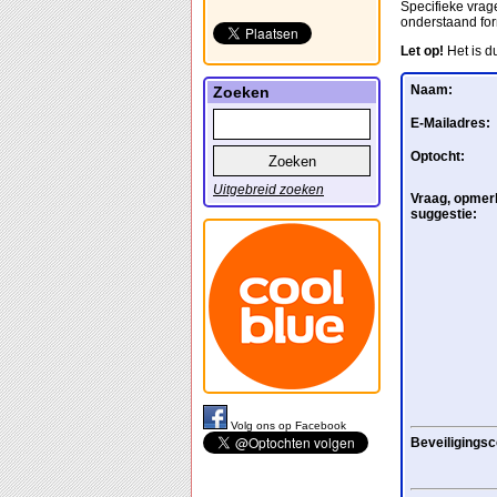
Specifieke vrage
onderstaand for
Let op!
Het is d
Naam:
Zoeken
E-Mailadres:
Optocht:
Uitgebreid zoeken
Vraag, opmerk
suggestie:
Volg ons op Facebook
Beveiligingsc