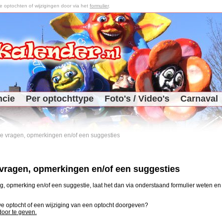
optochten of wijzigingen door via het
formulier
.
ncie
Per optochttype
Foto's / Video's
Carnaval
 je vragen, opmerkingen en/of een suggesties
e vragen, opmerkingen en/of een suggesties
, opmerking en/of een suggestie, laat het dan via onderstaand formulier weten en j
uwe optocht of een wijziging van een optocht doorgeven?
 door te geven.