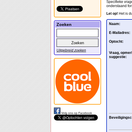
Specifieke vrage
onderstaand for
Let op!
Het is d
Naam:
Zoeken
E-Mailadres:
Optocht:
Uitgebreid zoeken
Vraag, opmerk
suggestie:
Volg ons op Facebook
Beveiligingsc