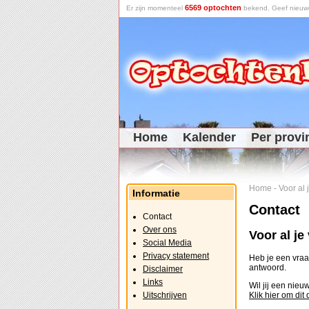
6569 optochten
Er zijn momenteel
bekend. Geef nieuwe 
Home
Kalender
Per provi
Home
-
Voor al
Informatie
Contact
Contact
Over ons
Voor al j
Social Media
Privacy statement
Heb je een vraag
antwoord.
Disclaimer
Links
Wil jij een nie
Uitschrijven
Klik hier om dit