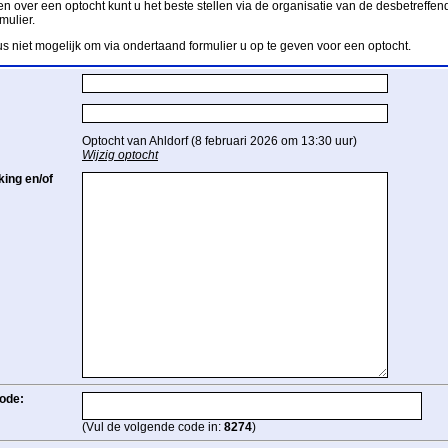
n over een optocht kunt u het beste stellen via de organisatie van de desbetreffend
mulier.
us niet mogelijk om via ondertaand formulier u op te geven voor een optocht.
Optocht van Ahldorf (8 februari 2026 om 13:30 uur)
Wijzig optocht
ing en/of
ode:
(Vul de volgende code in:
8274
)