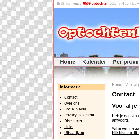
6569 optochten
Er zijn momenteel
bekend. Geef nieuwe 
Home
Kalender
Per provi
Home
-
Voor al
Informatie
Contact
Contact
Over ons
Voor al j
Social Media
Privacy statement
Heb je een vraag
antwoord.
Disclaimer
Links
Wil jij een nie
Uitschrijven
Klik hier om dit