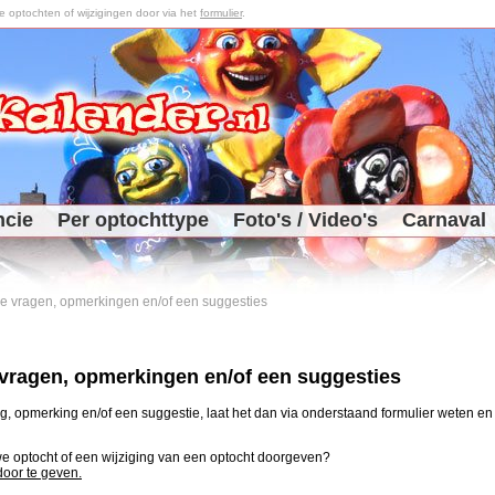
optochten of wijzigingen door via het
formulier
.
ncie
Per optochttype
Foto's / Video's
Carnaval
 je vragen, opmerkingen en/of een suggesties
e vragen, opmerkingen en/of een suggesties
, opmerking en/of een suggestie, laat het dan via onderstaand formulier weten en j
uwe optocht of een wijziging van een optocht doorgeven?
 door te geven.