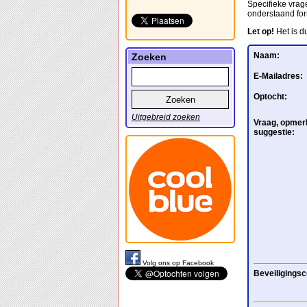
Specifieke vrage
onderstaand for
Let op!
Het is d
Naam:
Zoeken
E-Mailadres:
Optocht:
Uitgebreid zoeken
Vraag, opmerk
suggestie:
Volg ons op Facebook
Beveiligingsc