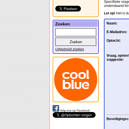
Specifieke vrage
onderstaand for
Let op!
Het is d
Naam:
Zoeken
E-Mailadres:
Optocht:
Uitgebreid zoeken
Vraag, opmerk
suggestie:
Volg ons op Facebook
Beveiligingsc