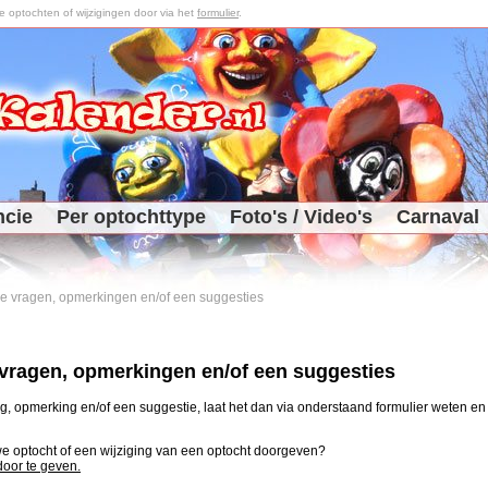
optochten of wijzigingen door via het
formulier
.
ncie
Per optochttype
Foto's / Video's
Carnaval
 je vragen, opmerkingen en/of een suggesties
e vragen, opmerkingen en/of een suggesties
, opmerking en/of een suggestie, laat het dan via onderstaand formulier weten en j
uwe optocht of een wijziging van een optocht doorgeven?
 door te geven.