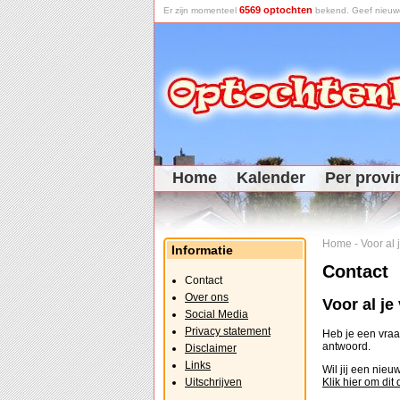
6569 optochten
Er zijn momenteel
bekend. Geef nieuwe 
Home
Kalender
Per provi
Home
-
Voor al
Informatie
Contact
Contact
Over ons
Voor al j
Social Media
Privacy statement
Heb je een vraag
antwoord.
Disclaimer
Links
Wil jij een nie
Uitschrijven
Klik hier om dit