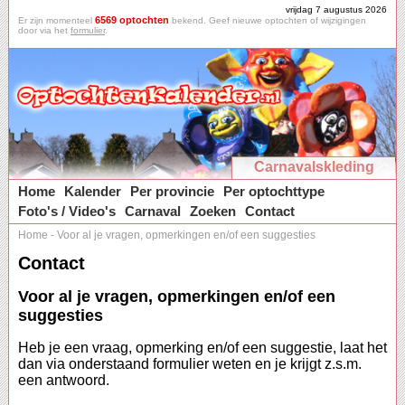
vrijdag 7 augustus 2026
6569 optochten
Er zijn momenteel
bekend. Geef nieuwe optochten of wijzigingen
door via het
formulier
.
Carnavalskleding
Home
Kalender
Per provincie
Per optochttype
Foto's / Video's
Carnaval
Zoeken
Contact
Home
-
Voor al je vragen, opmerkingen en/of een suggesties
Contact
Voor al je vragen, opmerkingen en/of een
suggesties
Heb je een vraag, opmerking en/of een suggestie, laat het
dan via onderstaand formulier weten en je krijgt z.s.m.
een antwoord.