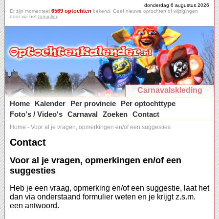
donderdag 6 augustus 2026
6569 optochten
Er zijn momenteel
bekend. Geef nieuwe optochten of wijzigingen
door via het
formulier
.
Carnavalskleding
Home
Kalender
Per provincie
Per optochttype
Foto's / Video's
Carnaval
Zoeken
Contact
Home
-
Voor al je vragen, opmerkingen en/of een suggesties
Contact
Voor al je vragen, opmerkingen en/of een
suggesties
Heb je een vraag, opmerking en/of een suggestie, laat het
dan via onderstaand formulier weten en je krijgt z.s.m.
een antwoord.