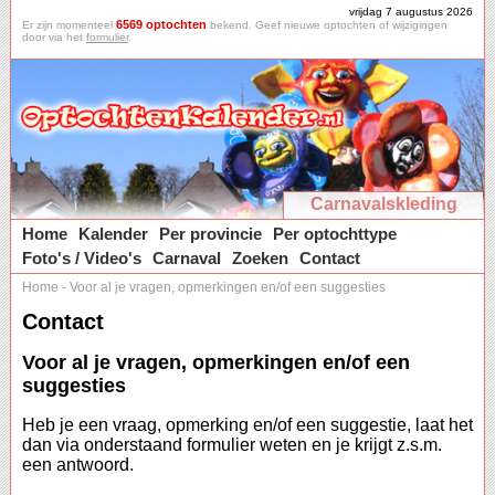
vrijdag 7 augustus 2026
6569 optochten
Er zijn momenteel
bekend. Geef nieuwe optochten of wijzigingen
door via het
formulier
.
Carnavalskleding
Home
Kalender
Per provincie
Per optochttype
Foto's / Video's
Carnaval
Zoeken
Contact
Home
-
Voor al je vragen, opmerkingen en/of een suggesties
Contact
Voor al je vragen, opmerkingen en/of een
suggesties
Heb je een vraag, opmerking en/of een suggestie, laat het
dan via onderstaand formulier weten en je krijgt z.s.m.
een antwoord.