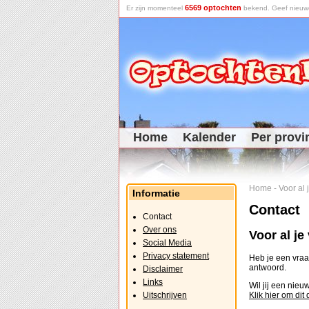
6569 optochten
Er zijn momenteel
bekend. Geef nieuwe 
Home
Kalender
Per provi
Home
-
Voor al
Informatie
Contact
Contact
Over ons
Voor al j
Social Media
Privacy statement
Heb je een vraag
antwoord.
Disclaimer
Links
Wil jij een nie
Uitschrijven
Klik hier om dit