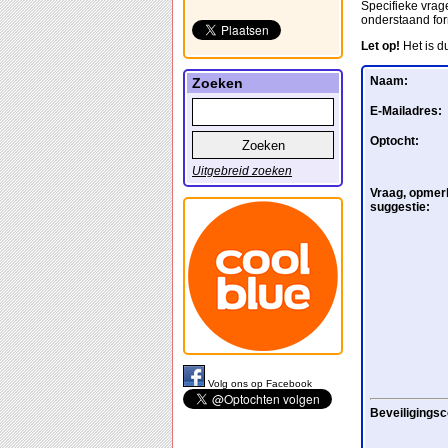
Specifieke vrage
onderstaand for
Let op!
Het is d
Naam:
Zoeken
E-Mailadres:
Optocht:
Uitgebreid zoeken
Vraag, opmerk
suggestie:
Volg ons op Facebook
Beveiligingsc