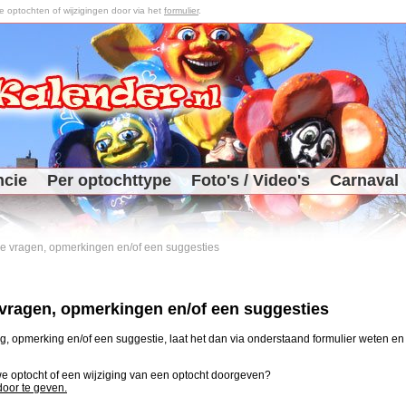
optochten of wijzigingen door via het
formulier
.
ncie
Per optochttype
Foto's / Video's
Carnaval
 je vragen, opmerkingen en/of een suggesties
e vragen, opmerkingen en/of een suggesties
, opmerking en/of een suggestie, laat het dan via onderstaand formulier weten en j
uwe optocht of een wijziging van een optocht doorgeven?
 door te geven.