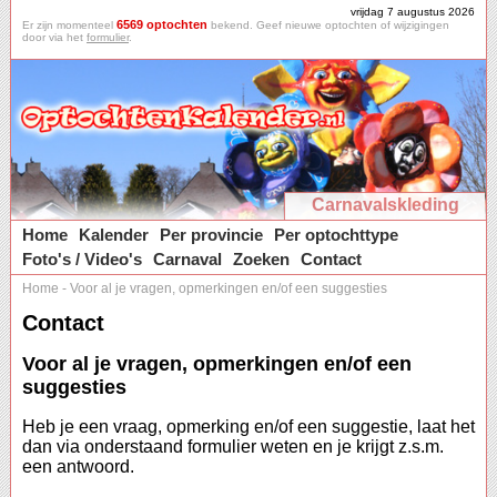
vrijdag 7 augustus 2026
6569 optochten
Er zijn momenteel
bekend. Geef nieuwe optochten of wijzigingen
door via het
formulier
.
Carnavalskleding
Home
Kalender
Per provincie
Per optochttype
Foto's / Video's
Carnaval
Zoeken
Contact
Home
-
Voor al je vragen, opmerkingen en/of een suggesties
Contact
Voor al je vragen, opmerkingen en/of een
suggesties
Heb je een vraag, opmerking en/of een suggestie, laat het
dan via onderstaand formulier weten en je krijgt z.s.m.
een antwoord.