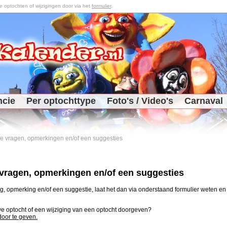
optochten of wijzigingen door via het
formulier
.
ncie
Per optochttype
Foto's / Video's
Carnaval
 je vragen, opmerkingen en/of een suggesties
e vragen, opmerkingen en/of een suggesties
, opmerking en/of een suggestie, laat het dan via onderstaand formulier weten en j
uwe optocht of een wijziging van een optocht doorgeven?
 door te geven.