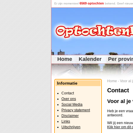
6569 optochten
Er zijn momenteel
bekend. Geef nieuwe 
Home
Kalender
Per provi
Home
-
Voor al
Informatie
Contact
Contact
Over ons
Voor al j
Social Media
Privacy statement
Heb je een vraag
antwoord.
Disclaimer
Links
Wil jij een nie
Uitschrijven
Klik hier om dit