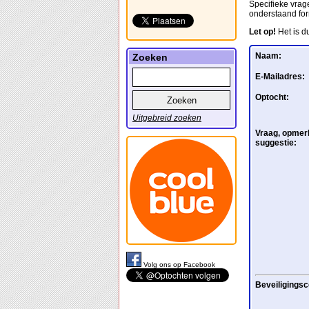
Specifieke vrage
onderstaand for
Let op!
Het is d
Naam:
Zoeken
E-Mailadres:
Optocht:
Uitgebreid zoeken
Vraag, opmerk
suggestie:
Volg ons op Facebook
Beveiligingsc