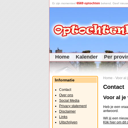
6569 optochten
Er zijn momenteel
bekend. Geef nieuwe 
Home
Kalender
Per provi
Home
-
Voor al
Informatie
Contact
Contact
Over ons
Voor al j
Social Media
Privacy statement
Heb je een vraag
antwoord.
Disclaimer
Links
Wil jij een nie
Uitschrijven
Klik hier om dit