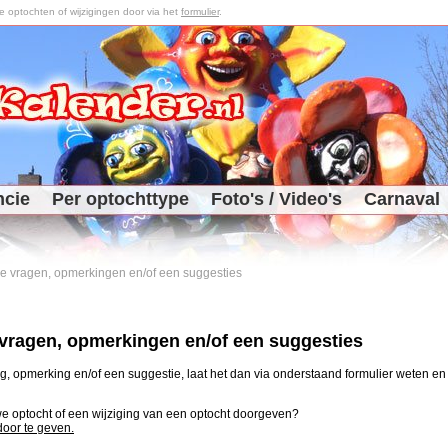
optochten of wijzigingen door via het
formulier
.
ncie
Per optochttype
Foto's / Video's
Carnaval
 je vragen, opmerkingen en/of een suggesties
e vragen, opmerkingen en/of een suggesties
, opmerking en/of een suggestie, laat het dan via onderstaand formulier weten en j
uwe optocht of een wijziging van een optocht doorgeven?
 door te geven.