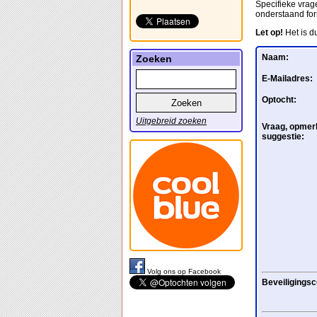
Specifieke vrage
onderstaand for
Let op!
Het is d
Naam:
Zoeken
E-Mailadres:
Optocht:
Uitgebreid zoeken
Vraag, opmerk
suggestie:
Volg ons op Facebook
Beveiligingsc