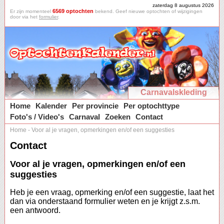
zaterdag 8 augustus 2026
6569 optochten
Er zijn momenteel
bekend. Geef nieuwe optochten of wijzigingen
door via het
formulier
.
Carnavalskleding
Home
Kalender
Per provincie
Per optochttype
Foto's / Video's
Carnaval
Zoeken
Contact
Home
-
Voor al je vragen, opmerkingen en/of een suggesties
Contact
Voor al je vragen, opmerkingen en/of een
suggesties
Heb je een vraag, opmerking en/of een suggestie, laat het
dan via onderstaand formulier weten en je krijgt z.s.m.
een antwoord.