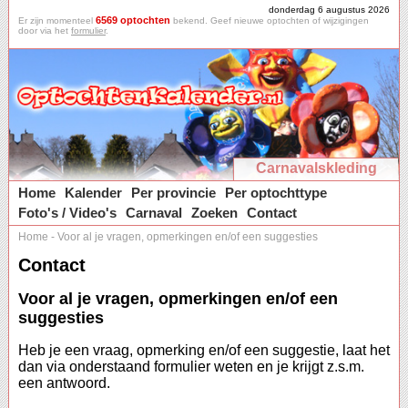
donderdag 6 augustus 2026
6569 optochten
Er zijn momenteel
bekend. Geef nieuwe optochten of wijzigingen
door via het
formulier
.
Carnavalskleding
Home
Kalender
Per provincie
Per optochttype
Foto's / Video's
Carnaval
Zoeken
Contact
Home
-
Voor al je vragen, opmerkingen en/of een suggesties
Contact
Voor al je vragen, opmerkingen en/of een
suggesties
Heb je een vraag, opmerking en/of een suggestie, laat het
dan via onderstaand formulier weten en je krijgt z.s.m.
een antwoord.