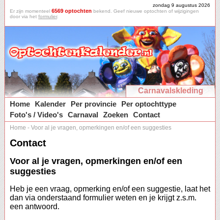
zondag 9 augustus 2026
6569 optochten
Er zijn momenteel
bekend. Geef nieuwe optochten of wijzigingen
door via het
formulier
.
Carnavalskleding
Home
Kalender
Per provincie
Per optochttype
Foto's / Video's
Carnaval
Zoeken
Contact
Home
-
Voor al je vragen, opmerkingen en/of een suggesties
Contact
Voor al je vragen, opmerkingen en/of een
suggesties
Heb je een vraag, opmerking en/of een suggestie, laat het
dan via onderstaand formulier weten en je krijgt z.s.m.
een antwoord.