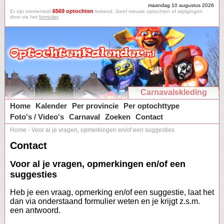
maandag 10 augustus 2026
6569 optochten
Er zijn momenteel
bekend. Geef nieuwe optochten of wijzigingen
door via het
formulier
.
Carnavalskleding
Home
Kalender
Per provincie
Per optochttype
Foto's / Video's
Carnaval
Zoeken
Contact
Home
-
Voor al je vragen, opmerkingen en/of een suggesties
Contact
Voor al je vragen, opmerkingen en/of een
suggesties
Heb je een vraag, opmerking en/of een suggestie, laat het
dan via onderstaand formulier weten en je krijgt z.s.m.
een antwoord.