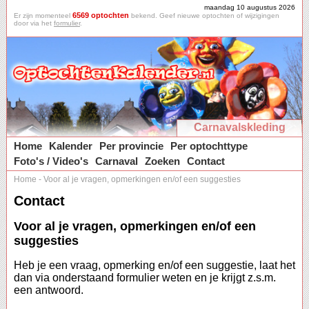
maandag 10 augustus 2026
6569 optochten
Er zijn momenteel
bekend. Geef nieuwe optochten of wijzigingen
door via het
formulier
.
Carnavalskleding
Home
Kalender
Per provincie
Per optochttype
Foto's / Video's
Carnaval
Zoeken
Contact
Home
-
Voor al je vragen, opmerkingen en/of een suggesties
Contact
Voor al je vragen, opmerkingen en/of een
suggesties
Heb je een vraag, opmerking en/of een suggestie, laat het
dan via onderstaand formulier weten en je krijgt z.s.m.
een antwoord.