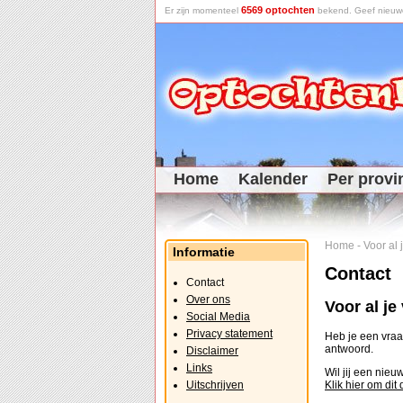
6569 optochten
Er zijn momenteel
bekend. Geef nieuwe 
Home
Kalender
Per provi
Home
-
Voor al
Informatie
Contact
Contact
Over ons
Voor al j
Social Media
Privacy statement
Heb je een vraag
antwoord.
Disclaimer
Links
Wil jij een nie
Uitschrijven
Klik hier om dit