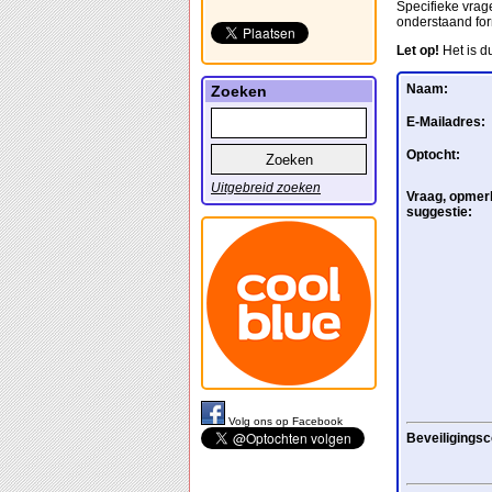
Specifieke vrage
onderstaand for
Let op!
Het is d
Naam:
Zoeken
E-Mailadres:
Optocht:
Uitgebreid zoeken
Vraag, opmerk
suggestie:
Volg ons op Facebook
Beveiligingsc