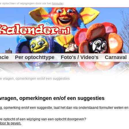
optochten of wijzigingen door via het
formulier
.
ncie
Per optochttype
Foto's / Video's
Carnaval
 je vragen, opmerkingen en/of een suggesties
e vragen, opmerkingen en/of een suggesties
, opmerking en/of een suggestie, laat het dan via onderstaand formulier weten en j
uwe optocht of een wijziging van een optocht doorgeven?
 door te geven.