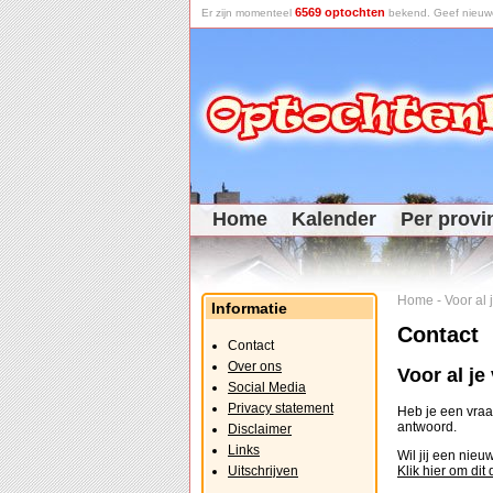
6569 optochten
Er zijn momenteel
bekend. Geef nieuwe 
Home
Kalender
Per provi
Home
-
Voor al
Informatie
Contact
Contact
Over ons
Voor al j
Social Media
Privacy statement
Heb je een vraag
antwoord.
Disclaimer
Links
Wil jij een nie
Uitschrijven
Klik hier om dit