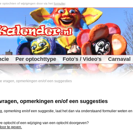
optochten of wijzigingen door via het
formulier
.
ncie
Per optochttype
Foto's / Video's
Carnaval
 je vragen, opmerkingen en/of een suggesties
e vragen, opmerkingen en/of een suggesties
, opmerking en/of een suggestie, laat het dan via onderstaand formulier weten en j
uwe optocht of een wijziging van een optocht doorgeven?
 door te geven.