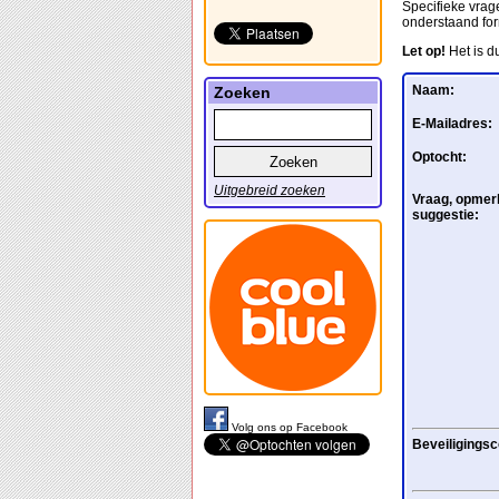
Specifieke vrage
onderstaand for
Let op!
Het is d
Naam:
Zoeken
E-Mailadres:
Optocht:
Uitgebreid zoeken
Vraag, opmerk
suggestie:
Volg ons op Facebook
Beveiligingsc