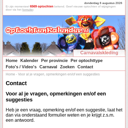
donderdag 6 augustus 2026
6569 optochten
Er zijn momenteel
bekend. Geef nieuwe optochten of wijzigingen
door via het
formulier
.
Carnavalskleding
Home
Kalender
Per provincie
Per optochttype
Foto's / Video's
Carnaval
Zoeken
Contact
Home
-
Voor al je vragen, opmerkingen en/of een suggesties
Contact
Voor al je vragen, opmerkingen en/of een
suggesties
Heb je een vraag, opmerking en/of een suggestie, laat het
dan via onderstaand formulier weten en je krijgt z.s.m.
een antwoord.