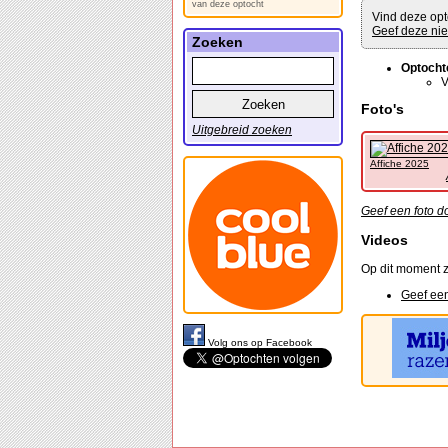
van deze optocht
Vind deze opt
Geef deze nie
Zoeken
Optocht
V
Foto's
Uitgebreid zoeken
Affiche 2025
Geef een foto d
Videos
Op dit moment z
Geef een
Volg ons op Facebook