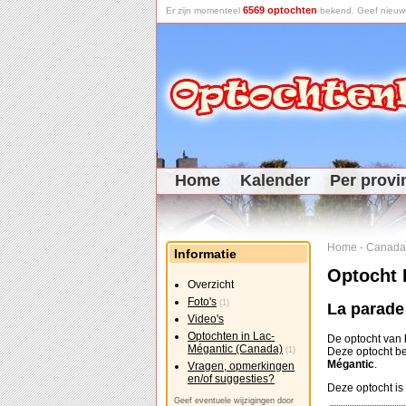
6569 optochten
Er zijn momenteel
bekend. Geef nieuwe 
Home
Kalender
Per provi
Home
-
Canada
Informatie
Optocht 
Overzicht
Foto's
(1)
La parade
Video's
Optochten in Lac-
De optocht van
Mégantic (Canada)
(1)
Deze optocht 
Mégantic
.
Vragen, opmerkingen
en/of suggesties?
Deze optocht is 
Geef eventuele wijzigingen door