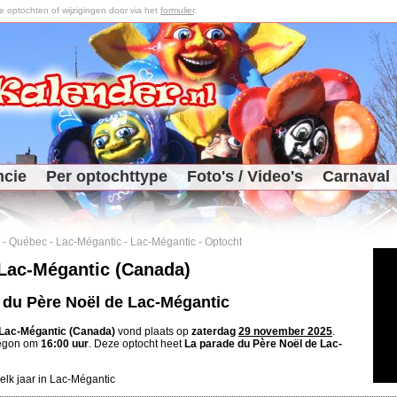
optochten of wijzigingen door via het
formulier
.
ncie
Per optochttype
Foto's / Video's
Carnaval
-
Québec
-
Lac-Mégantic
-
Lac-Mégantic
-
Optocht
Lac-Mégantic (Canada)
 du Père Noël de Lac-Mégantic
Lac-Mégantic (Canada)
vond plaats op
zaterdag
29 november 2025
.
begon om
16:00 uur
. Deze optocht heet
La parade du Père Noël de Lac-
elk jaar in Lac-Mégantic