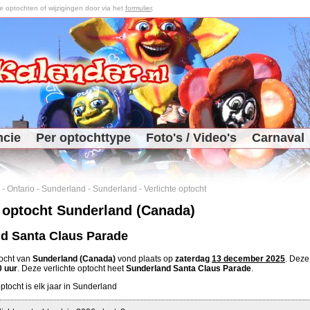
optochten of wijzigingen door via het
formulier
.
ncie
Per optochttype
Foto's / Video's
Carnaval
-
Ontario
-
Sunderland
-
Sunderland
-
Verlichte optocht
e optocht Sunderland (Canada)
d Santa Claus Parade
tocht van
Sunderland (Canada)
vond plaats op
zaterdag
13 december 2025
. Deze
0 uur
. Deze verlichte optocht heet
Sunderland Santa Claus Parade
.
ptocht is elk jaar in Sunderland