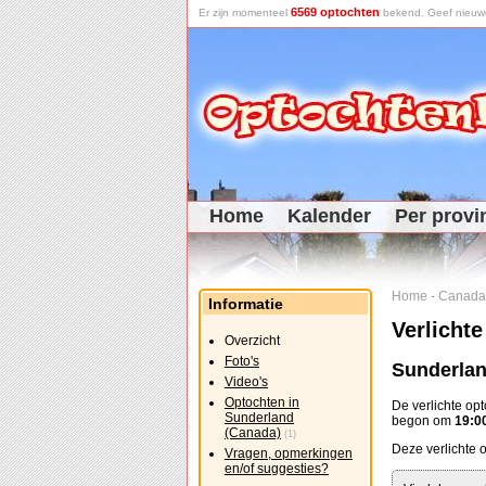
6569 optochten
Er zijn momenteel
bekend. Geef nieuwe 
Home
Kalender
Per provi
Home
-
Canada
Informatie
Verlicht
Overzicht
Foto's
Sunderlan
Video's
Optochten in
De verlichte op
Sunderland
begon om
19:0
(Canada)
(1)
Deze verlichte o
Vragen, opmerkingen
en/of suggesties?