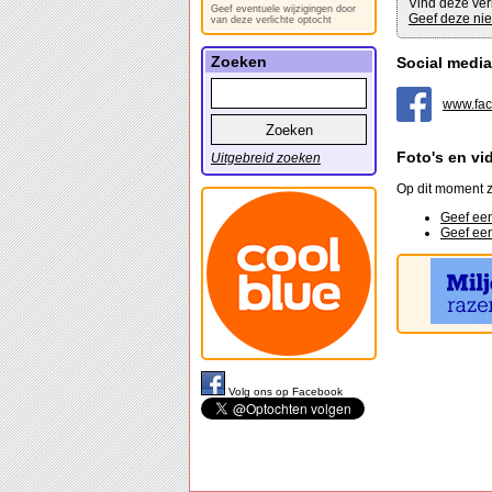
Vind deze ver
Geef eventuele wijzigingen door
Geef deze nie
van deze verlichte optocht
Zoeken
Social media
www.fac
Foto's en vi
Uitgebreid zoeken
Op dit moment z
Geef een
Geef een
Volg ons op Facebook