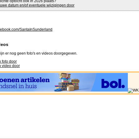
lichte optocht ook in 2026 plaats?
uwe datum en/of eventuele wijzigingen door
ebook.com/SantaInSunderland
deos
ijn er nog geen foto's en videos doorgegeven.
 foto door
 video door