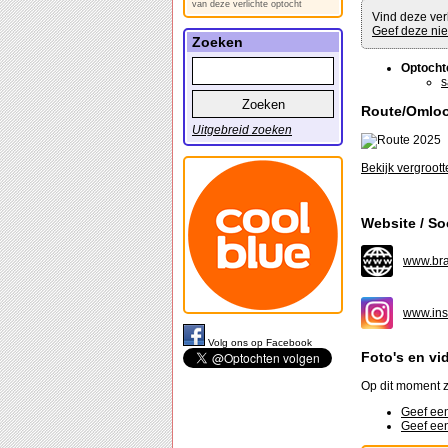
van deze verlichte optocht
Vind deze ver
Geef deze nie
Zoeken
Optocht
s
Route/Omlo
Uitgebreid zoeken
Bekijk vergroott
Website / So
www.bra
www.ins
Volg ons op Facebook
Foto's en vi
Op dit moment z
Geef een
Geef een