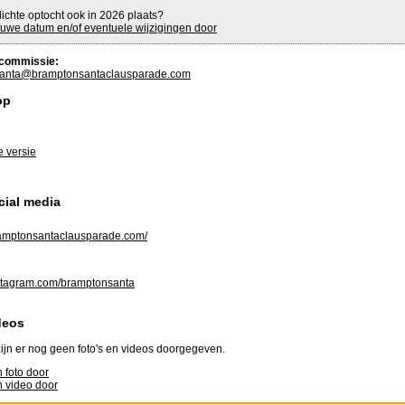
lichte optocht ook in 2026 plaats?
uwe datum en/of eventuele wijzigingen door
commissie:
anta@bramptonsantaclausparade.com
op
e versie
cial media
mptonsantaclausparade.com/
tagram.com/bramptonsanta
deos
ijn er nog geen foto's en videos doorgegeven.
 foto door
 video door