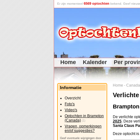
6569 optochten
Er zijn momenteel
bekend. Geef nieuwe 
Home
Kalender
Per provi
Home
-
Canada
Informatie
Verlicht
Overzicht
Foto's
Brampton 
Video's
Optochten in Brampton
De verlichte op
(Canada)
(1)
2025
. Deze ver
Santa Claus P
Vragen, opmerkingen
en/of suggesties?
Deze optocht is
Geef eventuele wijzigingen door