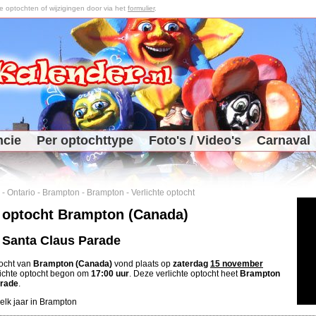
optochten of wijzigingen door via het
formulier
.
ncie
Per optochttype
Foto's / Video's
Carnaval
-
Ontario
-
Brampton
-
Brampton
-
Verlichte optocht
e optocht Brampton (Canada)
Santa Claus Parade
tocht van
Brampton (Canada)
vond plaats op
zaterdag
15 november
lichte optocht begon om
17:00 uur
. Deze verlichte optocht heet
Brampton
arade
.
 elk jaar in Brampton