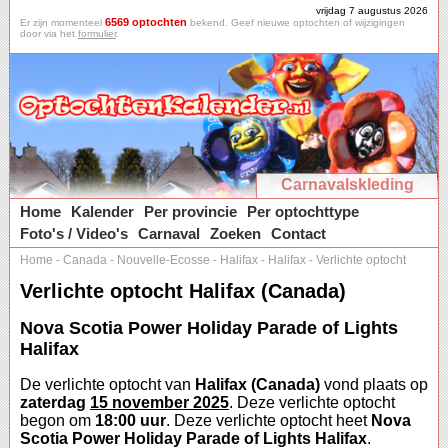
vrijdag 7 augustus 2026
6569 optochten
Er zijn momenteel
bekend. Geef nieuwe optochten of wijzigingen
door via het
formulier
.
Carnavalskleding
Home
Kalender
Per provincie
Per optochttype
Foto's / Video's
Carnaval
Zoeken
Contact
Home
-
Canada
-
Nouvelle-Ecosse
-
Halifax
-
Halifax
-
Verlichte optocht
Verlichte optocht Halifax (Canada)
Nova Scotia Power Holiday Parade of Lights
Halifax
De verlichte optocht van
Halifax (Canada)
vond plaats op
zaterdag
15 november 2025
. Deze verlichte optocht
begon om
18:00 uur
. Deze verlichte optocht heet
Nova
Scotia Power Holiday Parade of Lights Halifax
.