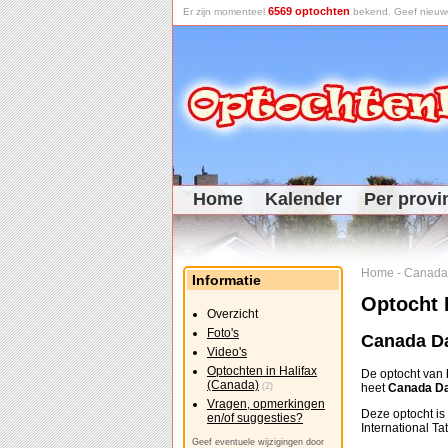
6569 optochten
Er zijn momenteel
bekend. Geef nieuwe 
Home
Kalender
Per provi
Home
-
Canada
Informatie
Optocht 
Overzicht
Foto's
Canada Da
Video's
Optochten in Halifax
De optocht van
(Canada)
(2)
heet
Canada Da
Vragen, opmerkingen
Deze optocht is 
en/of suggesties?
International Tat
Geef eventuele wijzigingen door