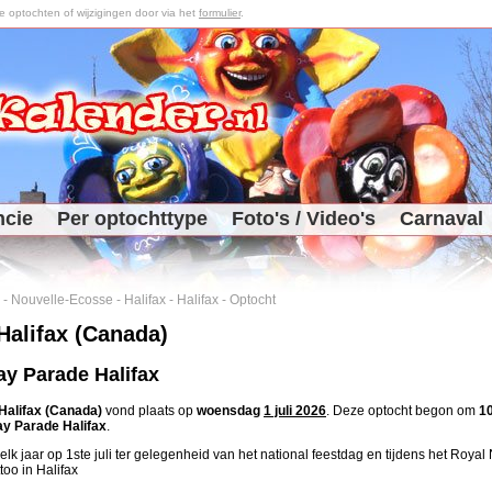
optochten of wijzigingen door via het
formulier
.
ncie
Per optochttype
Foto's / Video's
Carnaval
-
Nouvelle-Ecosse
-
Halifax
-
Halifax
-
Optocht
Halifax (Canada)
y Parade Halifax
Halifax (Canada)
vond plaats op
woensdag
1 juli 2026
. Deze optocht begon om
10
y Parade Halifax
.
elk jaar op 1ste juli ter gelegenheid van het national feestdag en tijdens het Royal
too in Halifax