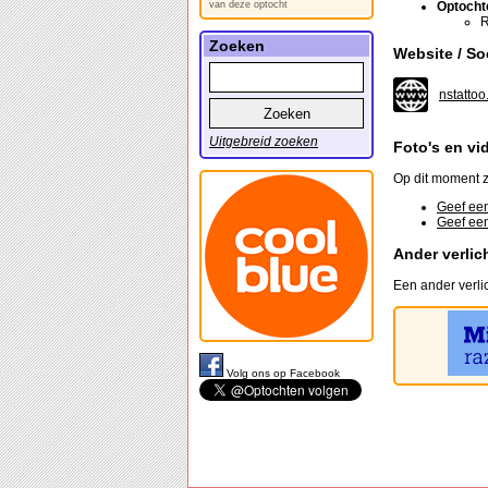
van deze optocht
Optocht
R
Zoeken
Website / So
nstatto
Uitgebreid zoeken
Foto's en vi
Op dit moment z
Geef een
Geef een
Ander verlic
Een ander verli
Volg ons op Facebook