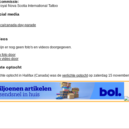
commissie:
oyal Nova Scotia International Tattoo
cial media
o.ca/canada-day-parade
deos
ijn er nog geen foto's en videos doorgegeven.
 foto door
 video door
hte optocht
chte optocht in Halifax (Canada) was de
verlichte optocht
op zaterdag 15 november