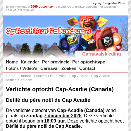
vrijdag 7 augustus 2026
6569 optochten
Er zijn momenteel
bekend. Geef nieuwe optochten of wijzigingen
door via het
formulier
.
Carnavalskleding
Home
Kalender
Per provincie
Per optochttype
Foto's / Video's
Carnaval
Zoeken
Contact
Home
-
Canada
-
Nouveau-Brunswick
-
Cap-Acadie
-
Cap-Acadie
-
Verlichte optocht
Verlichte optocht Cap-Acadie (Canada)
Défilé du père noêl de Cap Acadie
De verlichte optocht van
Cap-Acadie (Canada)
vond
plaats op
zondag
7 december 2025
. Deze verlichte
optocht begon om
18:00 uur
. Deze verlichte optocht heet
Défilé du père noêl de Cap Acadie
.