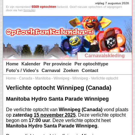
vrijdag 7 augustus 2026
6569 optochten
Er zijn momenteel
bekend. Geef nieuwe optochten of wijzigingen
door via het
formulier
.
Carnavalskleding
Home
Kalender
Per provincie
Per optochttype
Foto's / Video's
Carnaval
Zoeken
Contact
Home
-
Canada
-
Manitoba
-
Winnipeg
-
Winnipeg
-
Verlichte optocht
Verlichte optocht Winnipeg (Canada)
Manitoba Hydro Santa Parade Winnipeg
De verlichte optocht van
Winnipeg (Canada)
vond plaats
op
zaterdag
15 november 2025
. Deze verlichte optocht
begon om
17:00 uur
. Deze verlichte optocht heet
Manitoba Hydro Santa Parade Winnipeg
.