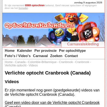
zondag 9 augustus 2026
6569 optochten
Er zijn momenteel
bekend. Geef nieuwe optochten of wijzigingen
door via het
formulier
.
Carnavalskleding
Home
Kalender
Per provincie
Per optochttype
Foto's / Video's
Carnaval
Zoeken
Contact
Home
-
Canada
-
Colombie-Britannique
-
Cranbrook
-
Cranbrook
-
Verlichte optocht
-
Videos
Verlichte optocht Cranbrook (Canada)
Videos
Er zijn momenteel nog geen (goedgekeurde) videos van
de Verlichte optocht Cranbrook (Canada).
Geef een video door van de Verlichte optocht Cranbrook
(Canada).