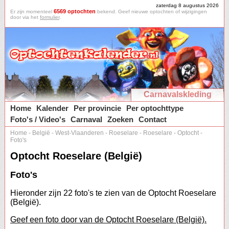
zaterdag 8 augustus 2026
6569 optochten
Er zijn momenteel
bekend. Geef nieuwe optochten of wijzigingen
door via het
formulier
.
Carnavalskleding
Home
Kalender
Per provincie
Per optochttype
Foto's / Video's
Carnaval
Zoeken
Contact
Home
-
België
-
West-Vlaanderen
-
Roeselare
-
Roeselare
-
Optocht
-
Foto's
Optocht Roeselare (België)
Foto's
Hieronder zijn 22 foto's te zien van de Optocht Roeselare
(België).
Geef een foto door van de Optocht Roeselare (België).