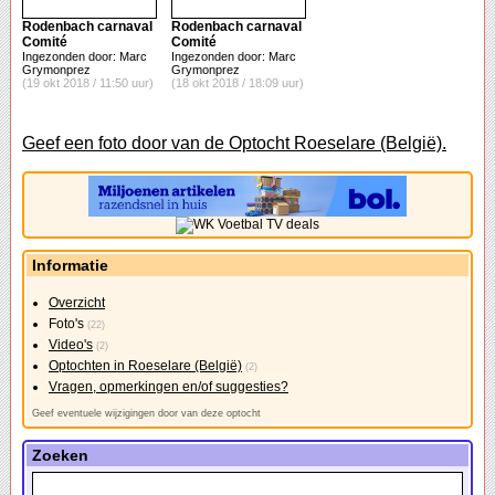
Rodenbach carnaval
Rodenbach carnaval
Comité
Comité
Ingezonden door: Marc
Ingezonden door: Marc
Grymonprez
Grymonprez
(19 okt 2018 / 11:50 uur)
(18 okt 2018 / 18:09 uur)
Geef een foto door van de Optocht Roeselare (België).
Informatie
Overzicht
Foto's
(22)
Video's
(2)
Optochten in Roeselare (België)
(2)
Vragen, opmerkingen en/of suggesties?
Geef eventuele wijzigingen door van deze optocht
Zoeken