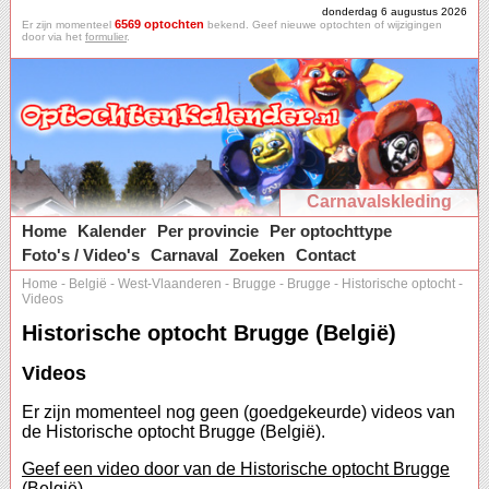
donderdag 6 augustus 2026
6569 optochten
Er zijn momenteel
bekend. Geef nieuwe optochten of wijzigingen
door via het
formulier
.
Carnavalskleding
Home
Kalender
Per provincie
Per optochttype
Foto's / Video's
Carnaval
Zoeken
Contact
Home
-
België
-
West-Vlaanderen
-
Brugge
-
Brugge
-
Historische optocht
-
Videos
Historische optocht Brugge (België)
Videos
Er zijn momenteel nog geen (goedgekeurde) videos van
de Historische optocht Brugge (België).
Geef een video door van de Historische optocht Brugge
(België).