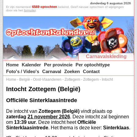
donderdag 6 augustus 2026
6569 optochten
Er zijn momenteel
bekend. Geef nieuwe optochten of wijzigingen
door via het
formulier
.
Carnavalskleding
Home
Kalender
Per provincie
Per optochttype
Foto's / Video's
Carnaval
Zoeken
Contact
Home
-
België
-
Oost-Vlaanderen
-
Zottegem
-
Zottegem
-
Intocht
Intocht Zottegem (België)
Officiële Sinterklaasintrede
De intocht van
Zottegem (België)
vindt plaats op
zaterdag
21 november 2026
. Deze intocht zal beginnen
om
13:39 uur
. Deze intocht heet
Officiële
Sinterklaasintrede
. Het thema is deze keer:
Sinterklaas
.