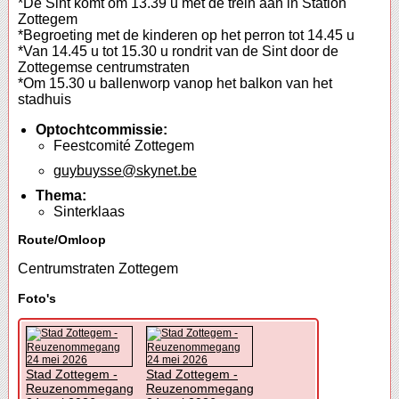
*De Sint komt om 13.39 u met de trein aan in Station
Zottegem
*Begroeting met de kinderen op het perron tot 14.45 u
*Van 14.45 u tot 15.30 u rondrit van de Sint door de
Zottegemse centrumstraten
*Om 15.30 u ballenworp vanop het balkon van het
stadhuis
Optochtcommissie:
Feestcomité Zottegem
guybuysse@skynet.be
Thema:
Sinterklaas
Route/Omloop
Centrumstraten Zottegem
Foto's
Stad Zottegem -
Stad Zottegem -
Reuzenommegang
Reuzenommegang