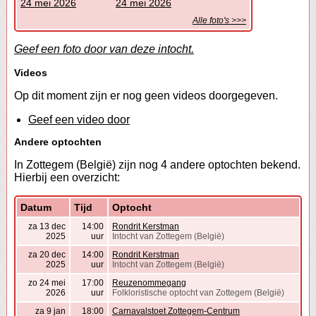
24 mei 2026
24 mei 2026
Alle foto's >>>
Geef een foto door van deze intocht.
Videos
Op dit moment zijn er nog geen videos doorgegeven.
Geef een video door
Andere optochten
In Zottegem (België) zijn nog 4 andere optochten bekend.
Hierbij een overzicht:
Datum
Tijd
Optocht
za 13 dec
14:00
Rondrit Kerstman
2025
uur
Intocht van Zottegem (België)
za 20 dec
14:00
Rondrit Kerstman
2025
uur
Intocht van Zottegem (België)
zo 24 mei
17:00
Reuzenommegang
2026
uur
Folkloristische optocht van Zottegem (België)
za 9 jan
18:00
Carnavalstoet Zottegem-Centrum