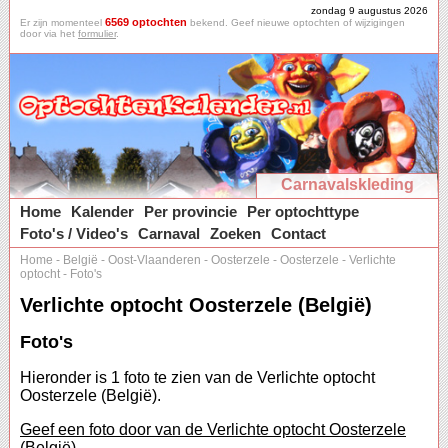
zondag 9 augustus 2026
6569 optochten
Er zijn momenteel
bekend. Geef nieuwe optochten of wijzigingen
door via het
formulier
.
Carnavalskleding
Home
Kalender
Per provincie
Per optochttype
Foto's / Video's
Carnaval
Zoeken
Contact
Home
-
België
-
Oost-Vlaanderen
-
Oosterzele
-
Oosterzele
-
Verlichte
optocht
-
Foto's
Verlichte optocht Oosterzele (België)
Foto's
Hieronder is 1 foto te zien van de Verlichte optocht
Oosterzele (België).
Geef een foto door van de Verlichte optocht Oosterzele
(België).