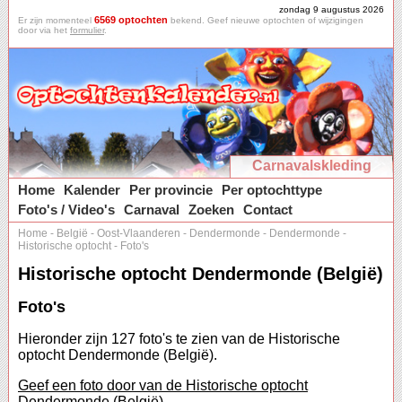
zondag 9 augustus 2026
6569 optochten
Er zijn momenteel
bekend. Geef nieuwe optochten of wijzigingen
door via het
formulier
.
Carnavalskleding
Home
Kalender
Per provincie
Per optochttype
Foto's / Video's
Carnaval
Zoeken
Contact
Home
-
België
-
Oost-Vlaanderen
-
Dendermonde
-
Dendermonde
-
Historische optocht
-
Foto's
Historische optocht Dendermonde (België)
Foto's
Hieronder zijn 127 foto's te zien van de Historische
optocht Dendermonde (België).
Geef een foto door van de Historische optocht
Dendermonde (België).