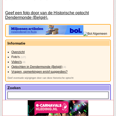
Geef een foto door van de Historische optocht
Dendermonde (België).
Informatie
Overzicht
Foto's
(127)
Video's
(4)
Optochten in Dendermonde (België)
(4)
Vragen, opmerkingen en/of suggesties?
Geef eventuele wijzigingen door van deze historische optocht
Zoeken
Uitgebreid zoeken